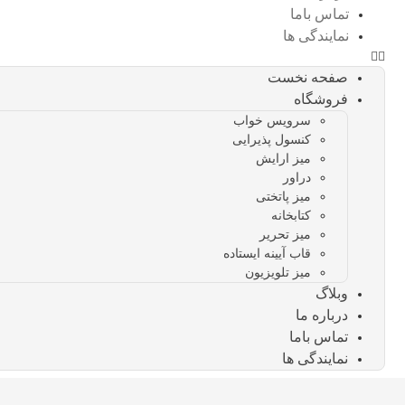
تماس باما
نمایندگی ها
صفحه نخست
فروشگاه
سرویس خواب
کنسول پذیرایی
میز ارایش
دراور
میز پاتختی
کتابخانه
میز تحریر
قاب آیینه ایستاده
میز تلویزیون
وبلاگ
درباره ما
تماس باما
نمایندگی ها