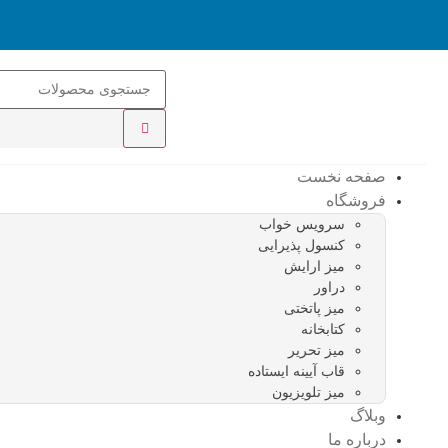
صفحه نخست
فروشگاه
سرویس خواب
کنسول پذیرایی
میز ارایش
دراور
میز پاتختی
کتابخانه
میز تحریر
قاب آیینه ایستاده
میز تلویزیون
وبلاگ
درباره ما