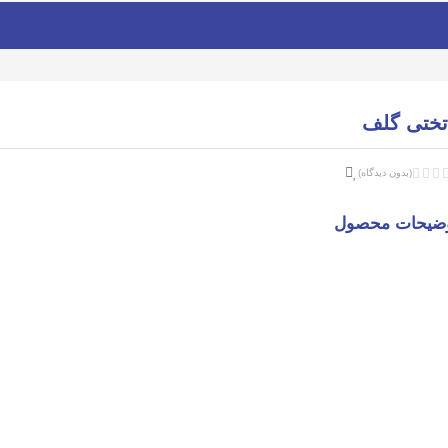
تختی گلف



(بدون دیدگاه)
ضیحات محصول