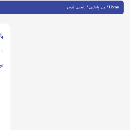
Home
/
میز پاتختی
/ پاتختی لیون
پا


تو