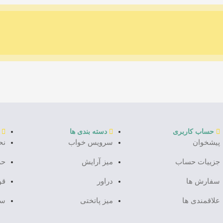
حساب کاربری
دسته بندی ها
پیشخوان
سرویس خواب
نح
جزییات حساب
میز آرایش
حر
سفارش ها
دراور
قو
علاقمندی ها
میز پاتختی
سو