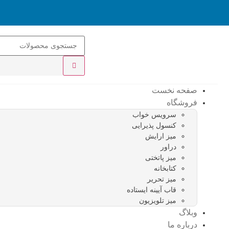
صفحه نخست
فروشگاه
سرویس خواب
کنسول پذیرایی
میز ارایش
دراور
میز پاتختی
کتابخانه
میز تحریر
قاب آیینه ایستاده
میز تلویزیون
وبلاگ
درباره ما