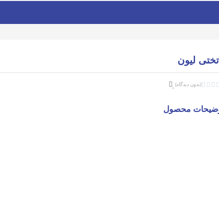
تختی لیون



(بدون دیدگاه)
ضیحات محصول