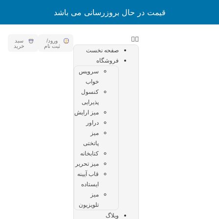
قیمت در حال بروزرسانی می باشد
ورود/
سبد
ثبت نام
خرید
صفحه نخست
فروشگاه
سرویس
خواب
کنسول
پذیرایی
میز ارایش
دراور
میز
پاتختی
کتابخانه
میز تحریر
قاب آیینه
ایستاده
میز
تلویزیون
وبلاگ